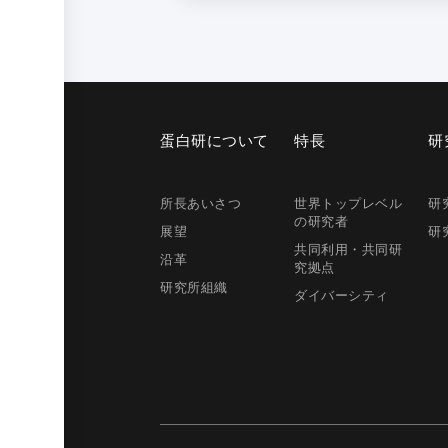
蛋白研に
ついて
特長
研
所長
あいさつ
世界トップレベル
研
の研究者
展望
研
共同利用・共同研
沿革
究拠点
研究所組織
ダイバーシティ