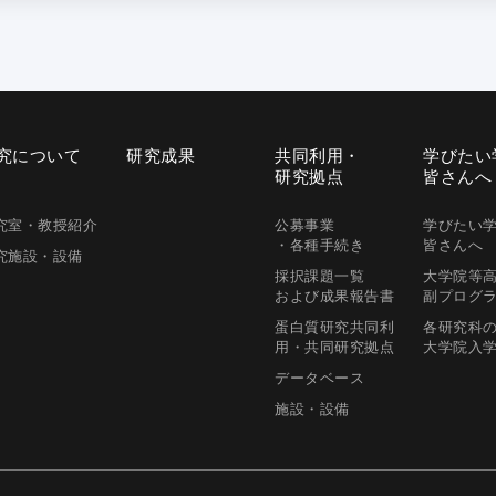
究に
ついて
研究成果
共同利用・
学びたい
研究拠点
皆さんへ
究室・
教授紹介
公募事業
学びたい
・各種手続き
皆さんへ
究施設・
設備
採択課題一覧
大学院等
および成果報告書
副プログ
蛋白質研究共同利
各研究科
用
・共同研究拠点
大学院入
データベース
施設・設備